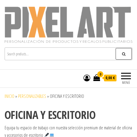
Pixelart
Especialistas en textil publicitario y regalos
personalizados en móstoles
0
0,00 €
MENÚ
INICIO
»
PERSONALIZABLES
»
OFICINA Y ESCRITORIO
OFICINA Y ESCRITORIO
Equipa tu espacio de trabajo con nuestra selección premium de material de oficina
y accesorios de escritorio