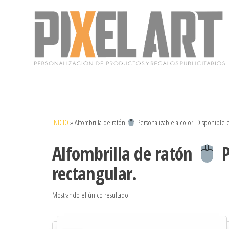
Pixelart
Especialistas
en textil
publicitario y
regalos
personalizados
INICIO
»
Alfombrilla de ratón
Personalizable a color. Disponible 
en móstoles
Alfombrilla de ratón
P
rectangular.
Mostrando el único resultado