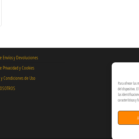
 múltiples variantes. Las opciones se pueden elegir en la página de producto
de Envíos y Devoluciones
de Privacidad y Cookies
 y Condiciones de Uso
Para ofrecer las 
NOSOTROS
del dispositivo. 
las identificacio
características y 
A