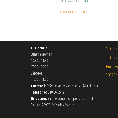
OFICINA Y ESCRITORIO
Este producto tiene
Seleccionar opciones
Horario:
Política 
Lunes a Viernes
Política 
10:30 a 14:30
Términos
17:00 a 20:00
Sábados
SOBRE 
11:00 a 14:00
Correo:
Info@pixelart.es / es.pixel.art@gmail.com
Teléfono:
910 56 55 72
Dirección:
calle españoleto 5 posterior, local
PixelArt. 28932 Móstoles-Madrid