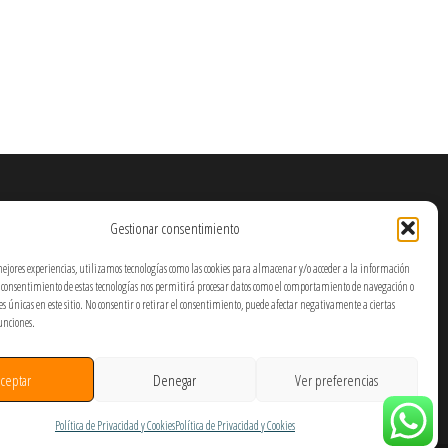
Gestionar consentimiento
mejores experiencias, utilizamos tecnologías como las cookies para almacenar y/o acceder a la información
El consentimiento de estas tecnologías nos permitirá procesar datos como el comportamiento de navegación o
nes únicas en este sitio. No consentir o retirar el consentimiento, puede afectar negativamente a ciertas
funciones.
ceptar
Denegar
Ver preferencias
Política de Privacidad y Cookies
Política de Privacidad y Cookies