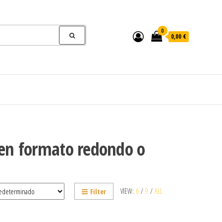
0
0,00 €
e en formato redondo o
VIEW:
6
/
9
/
ALL
Filter