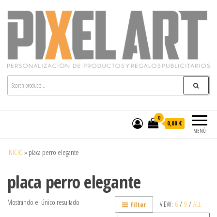
Pixelart
Especialistas en textil publicitario y regalos
personalizados en móstoles
0
0,00 €
MENÚ
INICIO
»
placa perro elegante
placa perro elegante
Mostrando el único resultado
VIEW:
6
/
9
/
ALL
Filter