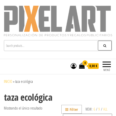
Pixelart
Especialistas en textil publicitario y regalos
personalizados en móstoles
0
0,00 €
MENÚ
INICIO
»
taza ecológica
taza ecológica
Mostrando el único resultado
VIEW:
6
/
9
/
ALL
Filter