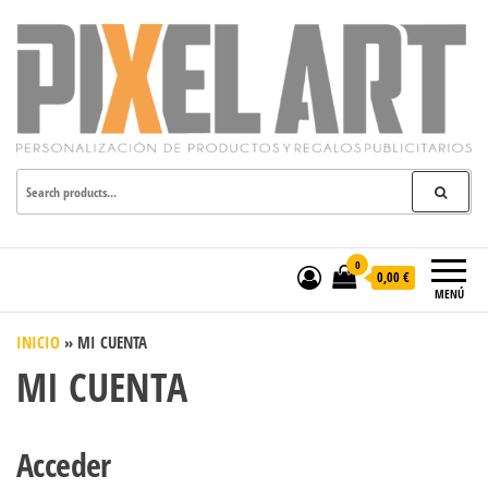
Pixelart
Especialistas en textil publicitario
y regalos personalizados en
móstoles
0
0,00 €
MENÚ
INICIO
»
MI CUENTA
MI CUENTA
Acceder