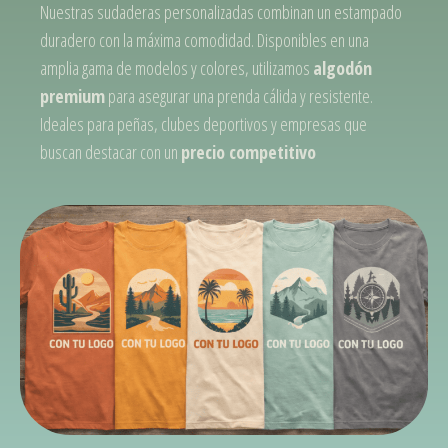
Nuestras sudaderas personalizadas combinan un estampado
duradero con la máxima comodidad. Disponibles en una
amplia gama de modelos y colores, utilizamos
algodón
premium
para asegurar una prenda cálida y resistente.
Ideales para peñas, clubes deportivos y empresas que
buscan destacar con un
precio competitivo