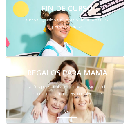
FIN DE CURSO
Ideas originales de regalos de fin de curso
personalizados
Ver
REGALOS PARA MAMA
Diseños personalizados que convierten tus
recuerdos en un regalo inolvidable
Ver