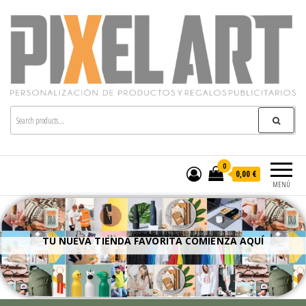
Pixelart
Especialistas en textil publicitario y regalos
personalizados en móstoles
0
0,00 €
MENÚ
TU NUEVA TIENDA FAVORITA COMIENZA AQUÍ