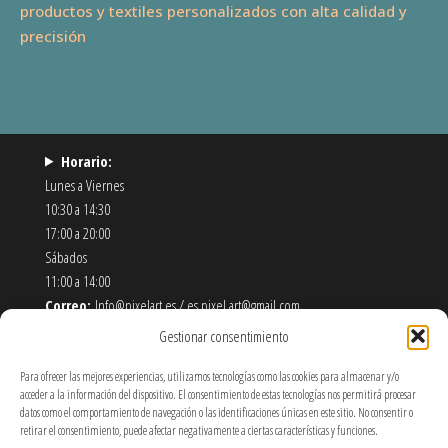
productos y textiles personalizados con alta calidad y
precisión
Horario:
Lunes a Viernes
10:30 a 14:30
17:00 a 20:00
Sábados
11:00 a 14:00
Correo:
Info@pixelart.es / es.pixel.art@gmail.com
Teléfono:
910 56 55 72
Gestionar consentimiento
Dirección:
calle españoleto 5 posterior, local PixelArt. 28932
Móstoles-Madrid
Para ofrecer las mejores experiencias, utilizamos tecnologías como las cookies para almacenar y/o
acceder a la información del dispositivo. El consentimiento de estas tecnologías nos permitirá procesar
datos como el comportamiento de navegación o las identificaciones únicas en este sitio. No consentir o
Política de Envíos y Devoluciones
retirar el consentimiento, puede afectar negativamente a ciertas características y funciones.