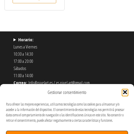
Horario:
Lunes a Viernes
10:30 a 14:30
17:00 a 20:00
Sábados
11:00 a 14:00
Correo:
Info@pixelart.es / es.pixel.art@gmail.com
Teléfono:
910 56 55 72
Gestionar consentimiento
Dirección:
calle españoleto 5 posterior, local PixelArt. 28932
Móstoles-Madrid
Para ofrecer las mejores experiencias, utilizamos tecnologías como las cookies para almacenar y/o
acceder a la información del dispositivo. El consentimiento de estas tecnologías nos permitirá procesar
datos como el comportamiento de navegación o las identificaciones únicas en este sitio. No consentir o
Política de Envíos y Devoluciones
retirar el consentimiento, puede afectar negativamente a ciertas características y funciones.
Política de Privacidad y Cookies