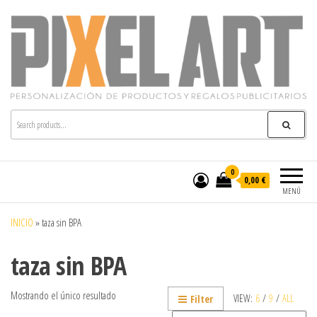
Pixelart
Especialistas en textil publicitario y regalos
personalizados en móstoles
0
0,00 €
MENÚ
INICIO
»
taza sin BPA
taza sin BPA
Mostrando el único resultado
VIEW:
6
/
9
/
ALL
Filter