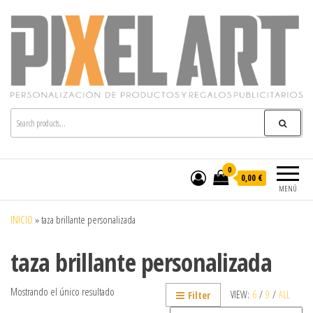
Pixelart
Especialistas en textil publicitario y regalos
personalizados en móstoles
0
0,00 €
MENÚ
INICIO
»
taza brillante personalizada
taza brillante personalizada
Mostrando el único resultado
VIEW:
6
/
9
/
ALL
Filter