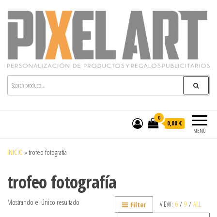
Pixelart
Especialistas en textil publicitario y regalos
personalizados en móstoles
0
0,00 €
MENÚ
INICIO
»
trofeo fotografía
trofeo fotografía
Mostrando el único resultado
VIEW:
6
/
9
/
ALL
Filter