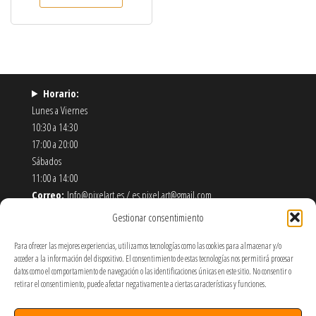
Horario:
Lunes a Viernes
10:30 a 14:30
17:00 a 20:00
Sábados
11:00 a 14:00
Correo:
Info@pixelart.es / es.pixel.art@gmail.com
Teléfono:
910 56 55 72
Gestionar consentimiento
Dirección:
calle españoleto 5 posterior, local PixelArt. 28932
Móstoles-Madrid
Para ofrecer las mejores experiencias, utilizamos tecnologías como las cookies para almacenar y/o
acceder a la información del dispositivo. El consentimiento de estas tecnologías nos permitirá procesar
datos como el comportamiento de navegación o las identificaciones únicas en este sitio. No consentir o
Política de Envíos y Devoluciones
retirar el consentimiento, puede afectar negativamente a ciertas características y funciones.
Política de Privacidad y Cookies