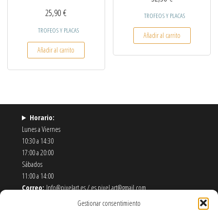
25,90
€
TROFEOS Y PLACAS
TROFEOS Y PLACAS
Añadir al carrito
Añadir al carrito
Horario:
Lunes a Viernes
10:30 a 14:30
17:00 a 20:00
Sábados
11:00 a 14:00
Correo:
Info@pixelart.es / es.pixel.art@gmail.com
Teléfono:
910 56 55 72
Gestionar consentimiento
Dirección:
calle españoleto 5 posterior, local PixelArt. 28932