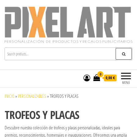
Pixelart
Especialistas en textil publicitario y regalos
personalizados en móstoles
0
0,00 €
MENÚ
INICIO
»
PERSONALIZABLES
»
TROFEOS Y PLACAS
TROFEOS Y PLACAS
Descubre nuestra colección de trofeos y placas personalizadas, ideales para
premios, reconocimientos, homenajes e inauguraciones. Ofrecemos una amplia