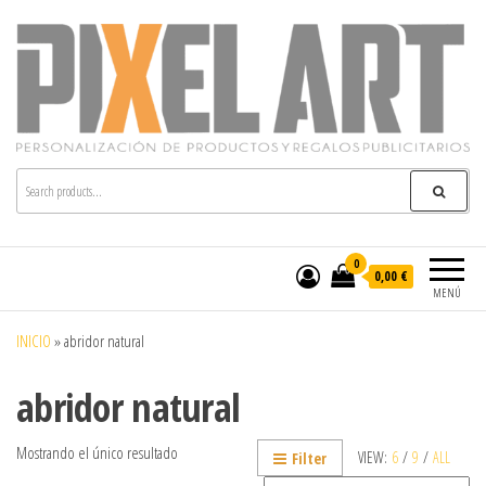
Pixelart
Especialistas en textil publicitario y regalos
personalizados en móstoles
0
0,00 €
MENÚ
INICIO
»
abridor natural
abridor natural
Mostrando el único resultado
VIEW:
6
/
9
/
ALL
Filter