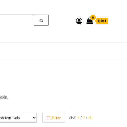
0
0,00 €
oción.
VIEW:
6
/
9
/
ALL
Filter