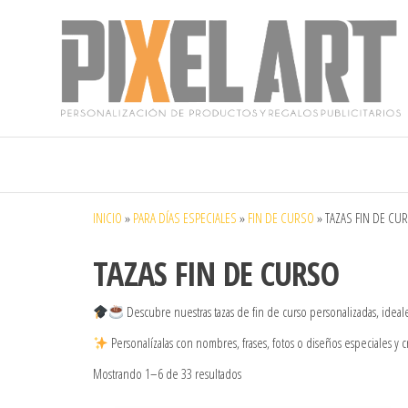
Pixelart
Especialistas
en textil
publicitario y
regalos
personalizados
INICIO
»
PARA DÍAS ESPECIALES
»
FIN DE CURSO
»
TAZAS FIN DE CU
en móstoles
TAZAS FIN DE CURSO
Descubre nuestras tazas de fin de curso personalizadas, ideal
Personalízalas con nombres, frases, fotos o diseños especiales y 
Mostrando 1–6 de 33 resultados