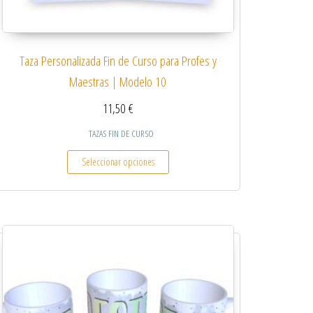
Taza Personalizada Fin de Curso para Profes y
Maestras | Modelo 10
11,50
€
TAZAS FIN DE CURSO
 variantes. Las opciones se pueden elegir en la página de producto
Este producto tiene múltiples variantes.
Seleccionar opciones