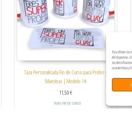
Para ofrecer las 
del dispositivo. 
las identificacio
características y 
Taza Personalizada Fin de Curso para Profes y
Maestras | Modelo 14
A
11,50
€
TAZAS FIN DE CURSO
 múltiples variantes. Las opciones se pueden elegir en la página de producto
Este producto tiene múltiples
Seleccionar opciones