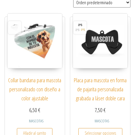
Collar bandana para mascota
Placa para mascota en forma
personalizado con diseño a
de pajarita personalizada
color ajustable
grabada a láser doble cara
6,50
€
7,50
€
MASCOTAS
MASCOTAS
Este pro
Añadir al carrito
Seleccionar opciones