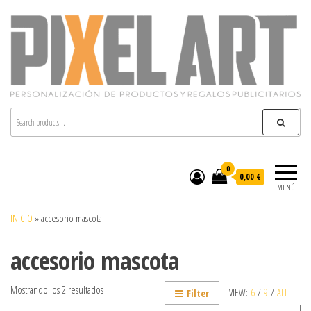
Pixelart
Especialistas en textil publicitario y regalos
personalizados en móstoles
0
0,00 €
MENÚ
INICIO
»
accesorio mascota
accesorio mascota
Mostrando los 2 resultados
VIEW:
6
/
9
/
ALL
Filter