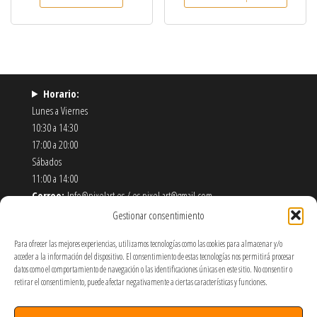
Horario:
Lunes a Viernes
10:30 a 14:30
17:00 a 20:00
Sábados
11:00 a 14:00
Correo:
Info@pixelart.es / es.pixel.art@gmail.com
Teléfono:
910 56 55 72
Gestionar consentimiento
Dirección:
calle españoleto 5 posterior, local PixelArt. 28932
Para ofrecer las mejores experiencias, utilizamos tecnologías como las cookies para almacenar y/o
Móstoles-Madrid
acceder a la información del dispositivo. El consentimiento de estas tecnologías nos permitirá procesar
datos como el comportamiento de navegación o las identificaciones únicas en este sitio. No consentir o
Política de Envíos y Devoluciones
retirar el consentimiento, puede afectar negativamente a ciertas características y funciones.
Política de Privacidad y Cookies