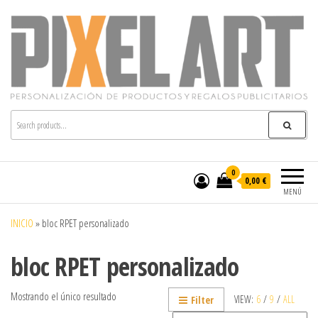
Pixelart
Especialistas en textil publicitario y regalos
personalizados en móstoles
0
0,00 €
MENÚ
INICIO
»
bloc RPET personalizado
bloc RPET personalizado
Mostrando el único resultado
VIEW:
6
/
9
/
ALL
Filter