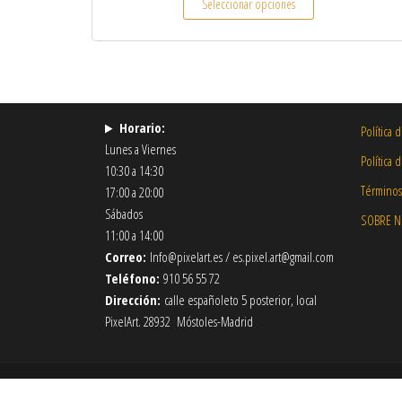
Seleccionar opciones
Horario:
Política 
Lunes a Viernes
Política 
10:30 a 14:30
Términos
17:00 a 20:00
Sábados
SOBRE 
11:00 a 14:00
Correo:
Info@pixelart.es / es.pixel.art@gmail.com
Teléfono:
910 56 55 72
Dirección:
calle españoleto 5 posterior, local
PixelArt. 28932 Móstoles-Madrid