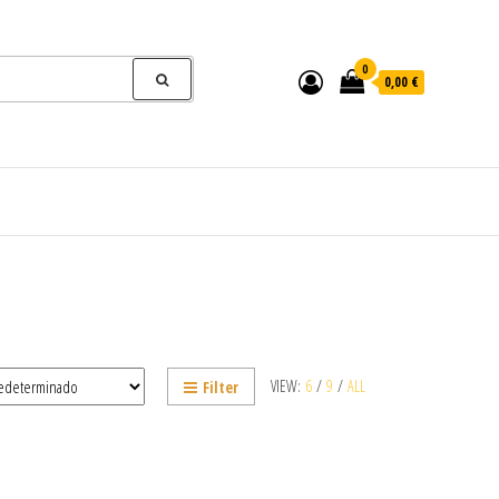
0
0,00 €
VIEW:
6
/
9
/
ALL
Filter