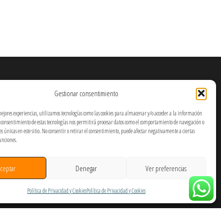
Gestionar consentimiento
mejores experiencias, utilizamos tecnologías como las cookies para almacenar y/o acceder a la información
El consentimiento de estas tecnologías nos permitirá procesar datos como el comportamiento de navegación o
nes únicas en este sitio. No consentir o retirar el consentimiento, puede afectar negativamente a ciertas
funciones.
ceptar
Denegar
Ver preferencias
Política de Privacidad y Cookies
Política de Privacidad y Cookies