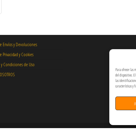
de Envíos y Devoluciones
de Privacidad y Cookies
 y Condiciones de Uso
Para ofrecer las 
NOSOTROS
del dispositivo. 
las identificacio
características y 
A
Hecho por PixelArt