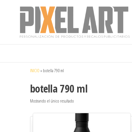
Pixelart
Especialistas
en textil
publicitario y
regalos
personalizados
INICIO
»
botella 790 ml
en móstoles
botella 790 ml
Mostrando el único resultado