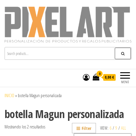
Pixelart
Especialistas en textil publicitario y regalos
personalizados en móstoles
0
0,00 €
MENÚ
INICIO
»
botella Magun personalizada
botella Magun personalizada
Mostrando los 2 resultados
VIEW:
6
/
9
/
ALL
Filter