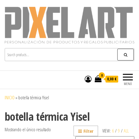
Pixelart
Especialistas en textil publicitario y regalos
personalizados en móstoles
0
0,00 €
MENÚ
INICIO
»
botella térmica Yisel
botella térmica Yisel
Mostrando el único resultado
VIEW:
6
/
9
/
ALL
Filter