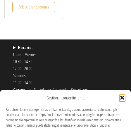
Este producto tiene múltiples variantes. Las opcio
Seleccionar opciones
Horario:
Lunes a Viernes
10:30 a 14:30
17:00 a 20:00
Sábados
11:00 a 14:00
Correo:
Info@pixelart.es / es.pixel.art@gmail.com
Teléfono:
910 56 55 72
Gestionar consentimiento
Dirección:
calle españoleto 5 posterior, local PixelArt. 28932
Para ofrecer las mejores experiencias, utilizamos tecnologías como las cookies para almacenar y/o
Móstoles-Madrid
acceder a la información del dispositivo. El consentimiento de estas tecnologías nos permitirá procesar
datos como el comportamiento de navegación o las identificaciones únicas en este sitio. No consentir o
Política de Envíos y Devoluciones
retirar el consentimiento, puede afectar negativamente a ciertas características y funciones.