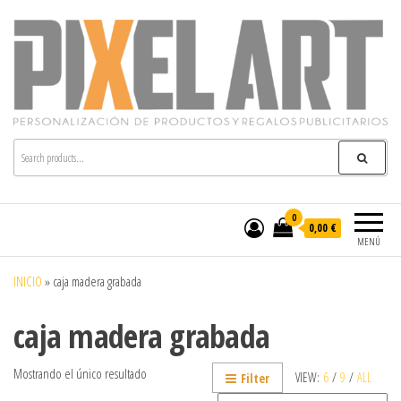
Pixelart
Especialistas en textil publicitario y regalos
personalizados en móstoles
0
0,00 €
MENÚ
INICIO
»
caja madera grabada
caja madera grabada
Mostrando el único resultado
VIEW:
6
/
9
/
ALL
Filter