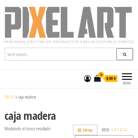
Pixelart
Especialistas en textil publicitario y regalos
personalizados en móstoles
0
0,00 €
MENÚ
INICIO
»
caja madera
caja madera
Mostrando el único resultado
VIEW:
6
/
9
/
ALL
Filter