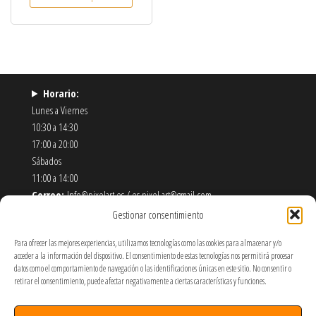
Horario:
Lunes a Viernes
10:30 a 14:30
17:00 a 20:00
Sábados
11:00 a 14:00
Correo:
Info@pixelart.es / es.pixel.art@gmail.com
Teléfono:
910 56 55 72
Gestionar consentimiento
Dirección:
calle españoleto 5 posterior, local PixelArt. 28932
Para ofrecer las mejores experiencias, utilizamos tecnologías como las cookies para almacenar y/o
Móstoles-Madrid
acceder a la información del dispositivo. El consentimiento de estas tecnologías nos permitirá procesar
datos como el comportamiento de navegación o las identificaciones únicas en este sitio. No consentir o
Política de Envíos y Devoluciones
retirar el consentimiento, puede afectar negativamente a ciertas características y funciones.
Política de Privacidad y Cookies