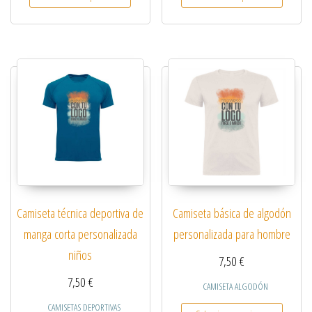
Camiseta técnica deportiva de
Camiseta básica de algodón
manga corta personalizada
personalizada para hombre
niños
7,50
€
7,50
€
CAMISETA ALGODÓN
Este pro
CAMISETAS DEPORTIVAS