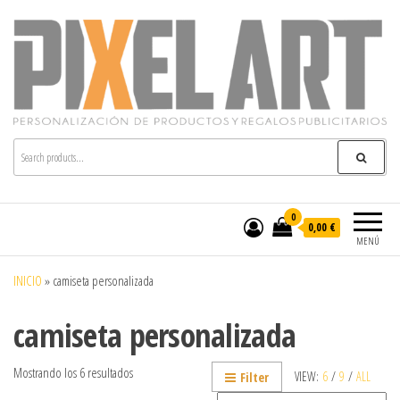
Pixelart
Especialistas en textil publicitario y regalos
personalizados en móstoles
0
0,00 €
MENÚ
INICIO
»
camiseta personalizada
camiseta personalizada
Mostrando los 6 resultados
VIEW:
6
/
9
/
ALL
Filter