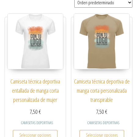
Camiseta técnica deportiva
Camiseta técnica deportiva de
entallada de manga corta
manga corta personalizada
personalizada de mujer
transpirable
7,50
€
7,50
€
CAMISETAS DEPORTIVAS
CAMISETAS DEPORTIVAS
Este producto tiene múltiples variantes. Las opcio
Este pro
Seleccionar opciones
Seleccionar opciones