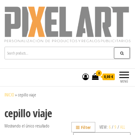
Pixelart
Especialistas en textil publicitario y regalos
personalizados en móstoles
0
0,00 €
MENÚ
INICIO
»
cepillo viaje
cepillo viaje
Mostrando el único resultado
VIEW:
6
/
9
/
ALL
Filter