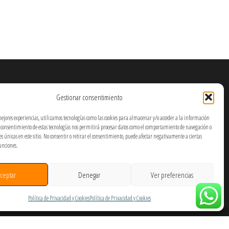
Gestionar consentimiento
mejores experiencias, utilizamos tecnologías como las cookies para almacenar y/o acceder a la información
El consentimiento de estas tecnologías nos permitirá procesar datos como el comportamiento de navegación o
nes únicas en este sitio. No consentir o retirar el consentimiento, puede afectar negativamente a ciertas
funciones.
ceptar
Denegar
Ver preferencias
Política de Privacidad y Cookies
Política de Privacidad y Cookies