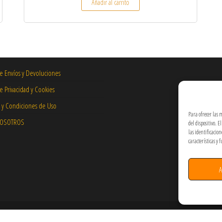
Añadir al carrito
de Envíos y Devoluciones
de Privacidad y Cookies
 y Condiciones de Uso
Para ofrecer las 
NOSOTROS
del dispositivo. 
las identificacio
características y 
A
Hecho por PixelArt