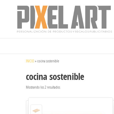
Pixelart
Especialistas
en textil
publicitario y
regalos
personalizados
INICIO
»
cocina sostenible
en móstoles
cocina sostenible
Mostrando los 2 resultados