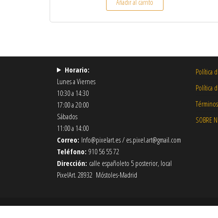
Añadir al carrito
Horario:
Política 
Lunes a Viernes
Política 
10:30 a 14:30
Términos
17:00 a 20:00
Sábados
SOBRE 
11:00 a 14:00
Correo:
Info@pixelart.es / es.pixel.art@gmail.com
Teléfono:
910 56 55 72
Dirección:
calle españoleto 5 posterior, local
PixelArt. 28932 Móstoles-Madrid