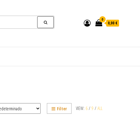
0
0,00 €
VIEW:
6
/
9
/
ALL
Filter