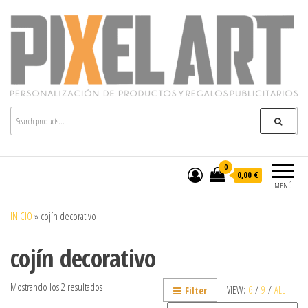
Pixelart
Especialistas en textil publicitario y regalos
personalizados en móstoles
0
0,00 €
MENÚ
INICIO
»
cojín decorativo
cojín decorativo
Mostrando los 2 resultados
VIEW:
6
/
9
/
ALL
Filter