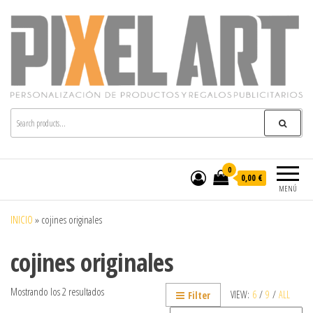
Pixelart
Especialistas en textil publicitario y regalos
personalizados en móstoles
0
0,00 €
MENÚ
INICIO
»
cojines originales
cojines originales
Mostrando los 2 resultados
VIEW:
6
/
9
/
ALL
Filter