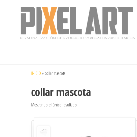
Pixelart
Especialistas
en textil
publicitario y
regalos
personalizados
INICIO
»
collar mascota
en móstoles
collar mascota
Mostrando el único resultado