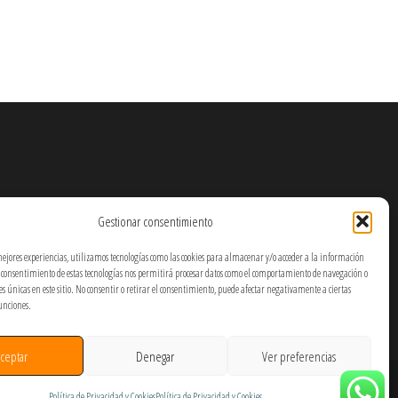
Gestionar consentimiento
mejores experiencias, utilizamos tecnologías como las cookies para almacenar y/o acceder a la información
El consentimiento de estas tecnologías nos permitirá procesar datos como el comportamiento de navegación o
nes únicas en este sitio. No consentir o retirar el consentimiento, puede afectar negativamente a ciertas
funciones.
ceptar
Denegar
Ver preferencias
Política de Privacidad y Cookies
Política de Privacidad y Cookies