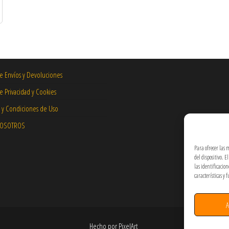
de Envíos y Devoluciones
de Privacidad y Cookies
 y Condiciones de Uso
NOSOTROS
Para ofrecer las 
del dispositivo. 
las identificacio
características y 
A
Hecho por PixelArt