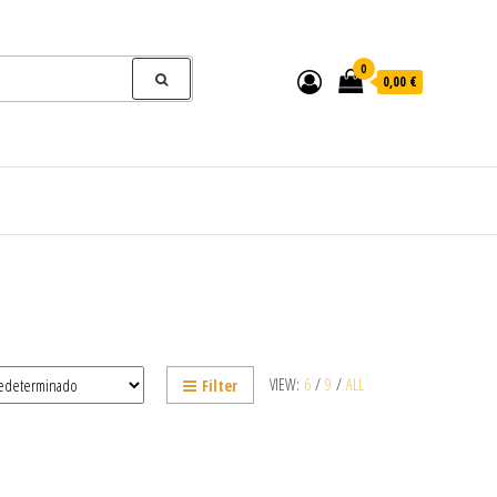
0
0,00 €
VIEW:
6
/
9
/
ALL
Filter