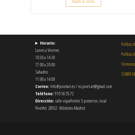
Añadir al carrito
Horario:
Política 
Lunes a Viernes
Política 
10:30 a 14:30
Términos
17:00 a 20:00
Sábados
SOBRE 
11:00 a 14:00
Correo:
Info@pixelart.es / es.pixel.art@gmail.com
Teléfono:
910 56 55 72
Dirección:
calle españoleto 5 posterior, local
PixelArt. 28932 Móstoles-Madrid