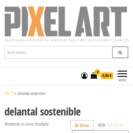
Pixelart
Especialistas en textil publicitario y regalos
personalizados en móstoles
0
0,00 €
MENÚ
INICIO
»
delantal sostenible
delantal sostenible
Mostrando el único resultado
VIEW:
6
/
9
/
ALL
Filter