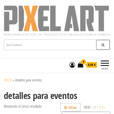
Pixelart
Especialistas en textil publicitario y regalos
personalizados en móstoles
0
0,00 €
MENÚ
INICIO
»
detalles para eventos
detalles para eventos
Mostrando el único resultado
VIEW:
6
/
9
/
ALL
Filter