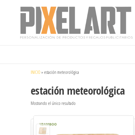
Pixelart
Especialistas
en textil
publicitario y
regalos
personalizados
INICIO
»
estación meteorológica
en móstoles
estación meteorológica
Mostrando el único resultado