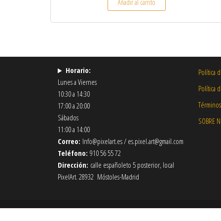
Añadir al carrito
Horario:
Política 
Lunes a Viernes
Política 
10:30 a 14:30
Términos
17:00 a 20:00
Sábados
SOBRE 
11:00 a 14:00
Correo:
Info@pixelart.es / es.pixel.art@gmail.com
Teléfono:
910 56 55 72
Dirección:
calle españoleto 5 posterior, local
PixelArt. 28932 Móstoles-Madrid