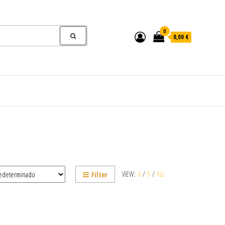
0
0,00 €
VIEW:
6
/
9
/
ALL
Filter