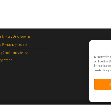
de Envíos y Devoluciones
de Privacidad y Cookies
 y Condiciones de Uso
Para ofrecer las 
NOSOTROS
del dispositivo. 
las identificacio
características y 
A
Hecho por PixelArt