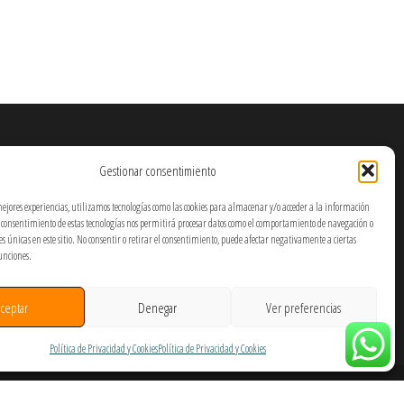
Gestionar consentimiento
mejores experiencias, utilizamos tecnologías como las cookies para almacenar y/o acceder a la información
El consentimiento de estas tecnologías nos permitirá procesar datos como el comportamiento de navegación o
nes únicas en este sitio. No consentir o retirar el consentimiento, puede afectar negativamente a ciertas
funciones.
ceptar
Denegar
Ver preferencias
Política de Privacidad y Cookies
Política de Privacidad y Cookies