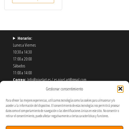
Horario:
Lunes a Viernes
10:30 a 14:30
17:00 a 20:00
Sábados
11:00 a 14:00
Correo:
Info@pixelart.es / es.pixel.art@gmail.com
Teléfono:
910 56 55 72
Gestionar consentimiento
Dirección:
calle españoleto 5 posterior, local PixelArt. 28932
Móstoles-Madrid
Para ofrecer las mejores experiencias, utilizamos tecnologías como las cookies para almacenar y/o
acceder a la información del dispositivo. El consentimiento de estas tecnologías nos permitirá procesar
datos como el comportamiento de navegación o las identificaciones únicas en este sitio. No consentir o
Política de Envíos y Devoluciones
retirar el consentimiento, puede afectar negativamente a ciertas características y funciones.
Política de Privacidad y Cookies