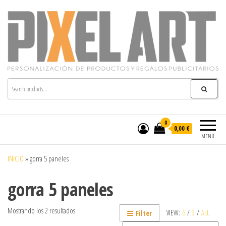
Pixelart
Especialistas en textil publicitario y regalos
personalizados en móstoles
0
0,00 €
MENÚ
INICIO
»
gorra 5 paneles
gorra 5 paneles
Mostrando los 2 resultados
VIEW:
6
/
9
/
ALL
Filter