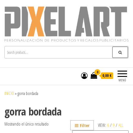
Pixelart
Especialistas en textil publicitario y regalos
personalizados en móstoles
0
0,00 €
MENÚ
INICIO
»
gorra bordada
gorra bordada
Mostrando el único resultado
VIEW:
6
/
9
/
ALL
Filter