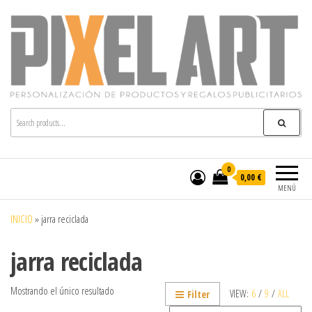
Pixelart
Especialistas en textil publicitario y regalos
personalizados en móstoles
0
0,00 €
MENÚ
INICIO
»
jarra reciclada
jarra reciclada
Mostrando el único resultado
VIEW:
6
/
9
/
ALL
Filter