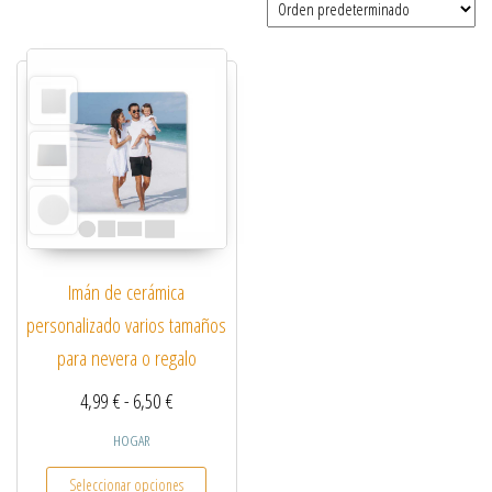
Imán de cerámica
personalizado varios tamaños
para nevera o regalo
Rango de precios: desde 4,99 € hasta 6,50 €
4,99
€
-
6,50
€
HOGAR
Este producto tiene múltiples variantes. Las opcio
Seleccionar opciones