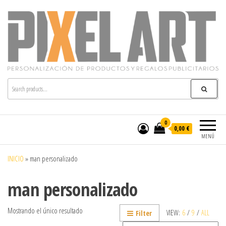
Pixelart
Especialistas en textil publicitario y regalos
personalizados en móstoles
0
0,00 €
MENÚ
INICIO
»
man personalizado
man personalizado
Mostrando el único resultado
VIEW:
6
/
9
/
ALL
Filter