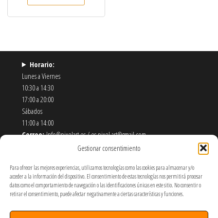
Horario:
Lunes a Viernes
10:30 a 14:30
17:00 a 20:00
Sábados
11:00 a 14:00
Correo:
Info@pixelart.es / es.pixel.art@gmail.com
Teléfono:
910 56 55 72
Gestionar consentimiento
Dirección:
calle españoleto 5 posterior, local PixelArt. 28932
Para ofrecer las mejores experiencias, utilizamos tecnologías como las cookies para almacenar y/o
Móstoles-Madrid
acceder a la información del dispositivo. El consentimiento de estas tecnologías nos permitirá procesar
datos como el comportamiento de navegación o las identificaciones únicas en este sitio. No consentir o
Política de Envíos y Devoluciones
retirar el consentimiento, puede afectar negativamente a ciertas características y funciones.
Política de Privacidad y Cookies