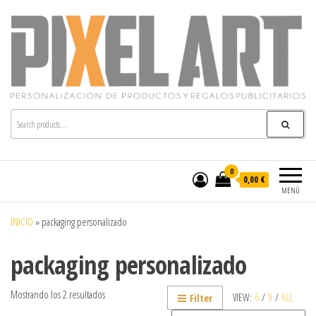
Pixelart
Especialistas en textil publicitario y regalos
personalizados en móstoles
0
0,00 €
MENÚ
INICIO
»
packaging personalizado
packaging personalizado
Mostrando los 2 resultados
VIEW:
6
/
9
/
ALL
Filter