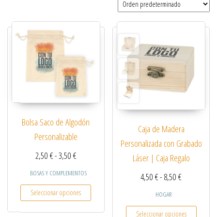
Bolsa Saco de Algodón
Caja de Madera
Personalizable
Personalizada con Grabado
Rango de precios: desde 2,50 € hasta 3,50 €
2,50
€
-
3,50
€
Láser | Caja Regalo
BOSAS Y COMPLEMENTOS
Rango de pre
4,50
€
-
8,50
€
Este producto tiene múltiples variantes. Las opcio
Seleccionar opciones
HOGAR
Este pro
Seleccionar opciones