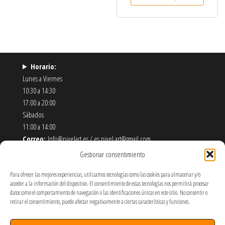
Horario:
Lunes a Viernes
10:30 a 14:30
17:00 a 20:00
Sábados
11:00 a 14:00
Correo:
Info@pixelart.es / es.pixel.art@gmail.com
Teléfono:
910 56 55 72
Gestionar consentimiento
Dirección:
calle españoleto 5 posterior, local PixelArt. 28932
Móstoles-Madrid
Para ofrecer las mejores experiencias, utilizamos tecnologías como las cookies para almacenar y/o
acceder a la información del dispositivo. El consentimiento de estas tecnologías nos permitirá procesar
datos como el comportamiento de navegación o las identificaciones únicas en este sitio. No consentir o
Política de Envíos y Devoluciones
retirar el consentimiento, puede afectar negativamente a ciertas características y funciones.
Política de Privacidad y Cookies