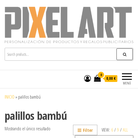
Pixelart
Especialistas en textil publicitario y regalos
personalizados en móstoles
0
0,00 €
MENÚ
INICIO
»
palillos bambú
palillos bambú
Mostrando el único resultado
VIEW:
6
/
9
/
ALL
Filter