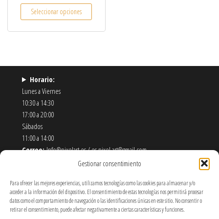
Este producto tiene múltiples variantes. Las opcio
Seleccionar opciones
Horario:
Lunes a Viernes
10:30 a 14:30
17:00 a 20:00
Sábados
11:00 a 14:00
Correo:
Info@pixelart.es / es.pixel.art@gmail.com
Teléfono:
910 56 55 72
Gestionar consentimiento
Dirección:
calle españoleto 5 posterior, local PixelArt. 28932
Para ofrecer las mejores experiencias, utilizamos tecnologías como las cookies para almacenar y/o
Móstoles-Madrid
acceder a la información del dispositivo. El consentimiento de estas tecnologías nos permitirá procesar
datos como el comportamiento de navegación o las identificaciones únicas en este sitio. No consentir o
Política de Envíos y Devoluciones
retirar el consentimiento, puede afectar negativamente a ciertas características y funciones.