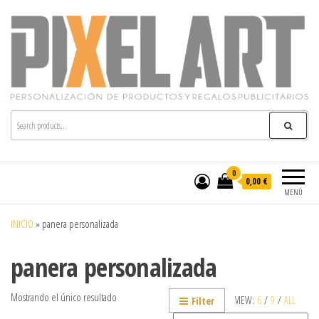
Pixelart
Especialistas en textil publicitario y regalos
personalizados en móstoles
0
0,00 €
MENÚ
INICIO
»
panera personalizada
panera personalizada
Mostrando el único resultado
VIEW:
6
/
9
/
ALL
Filter