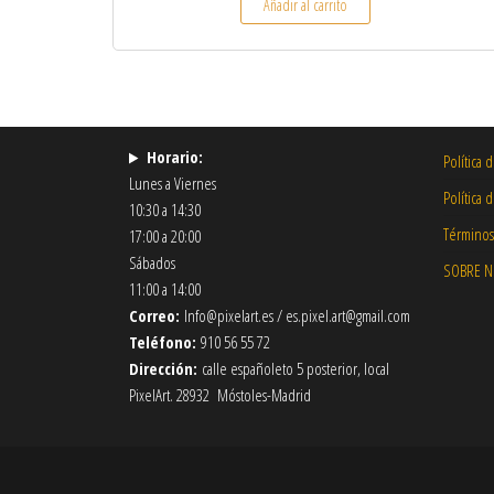
Añadir al carrito
Horario:
Política 
Lunes a Viernes
Política 
10:30 a 14:30
Términos
17:00 a 20:00
Sábados
SOBRE 
11:00 a 14:00
Correo:
Info@pixelart.es / es.pixel.art@gmail.com
Teléfono:
910 56 55 72
Dirección:
calle españoleto 5 posterior, local
PixelArt. 28932 Móstoles-Madrid