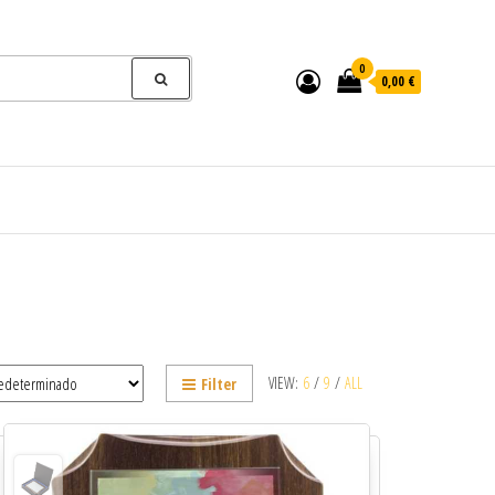
0
0,00 €
VIEW:
6
/
9
/
ALL
Filter