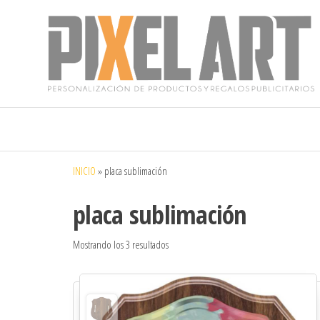
Pixelart
Especialistas
en textil
publicitario y
regalos
personalizados
INICIO
»
placa sublimación
en móstoles
placa sublimación
Mostrando los 3 resultados