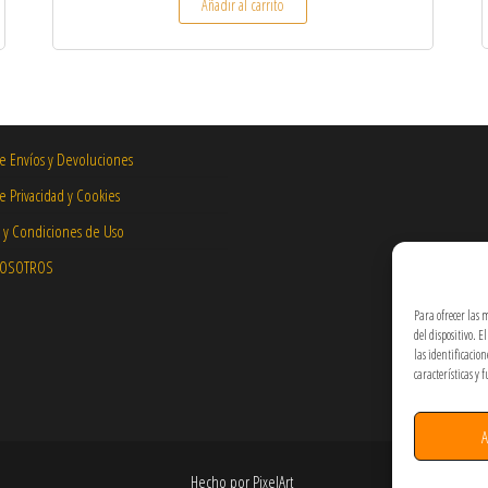
Añadir al carrito
de Envíos y Devoluciones
de Privacidad y Cookies
 y Condiciones de Uso
NOSOTROS
Para ofrecer las 
del dispositivo. 
las identificacio
características y 
A
Hecho por PixelArt