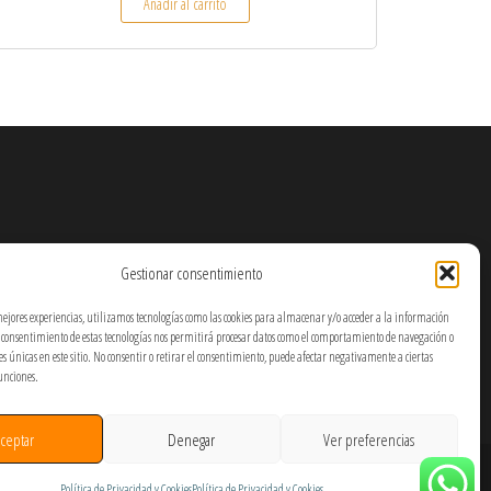
Añadir al carrito
Gestionar consentimiento
mejores experiencias, utilizamos tecnologías como las cookies para almacenar y/o acceder a la información
El consentimiento de estas tecnologías nos permitirá procesar datos como el comportamiento de navegación o
nes únicas en este sitio. No consentir o retirar el consentimiento, puede afectar negativamente a ciertas
funciones.
ceptar
Denegar
Ver preferencias
Política de Privacidad y Cookies
Política de Privacidad y Cookies