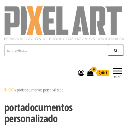
Pixelart
Especialistas en textil publicitario y regalos
personalizados en móstoles
0
0,00 €
MENÚ
INICIO
»
portadocumentos personalizado
portadocumentos
personalizado