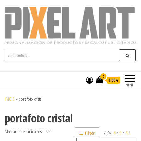
Pixelart
Especialistas en textil publicitario y regalos
personalizados en móstoles
0
0,00 €
MENÚ
INICIO
»
portafoto cristal
portafoto cristal
Mostrando el único resultado
VIEW:
6
/
9
/
ALL
Filter