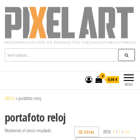
Pixelart
Especialistas en textil publicitario y regalos
personalizados en móstoles
0
0,00 €
MENÚ
INICIO
»
portafoto reloj
portafoto reloj
Mostrando el único resultado
VIEW:
6
/
9
/
ALL
Filter