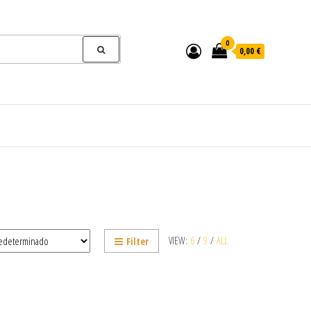
0
0,00 €
VIEW:
6
/
9
/
ALL
Filter