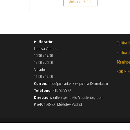
Añadir al carrito
Horario:
Política 
Lunes a Viernes
Política 
10:30 a 14:30
Términos
17:00 a 20:00
Sábados
SOBRE 
11:00 a 14:00
Correo:
Info@pixelart.es / es.pixel.art@gmail.com
Teléfono:
910 56 55 72
Dirección:
calle españoleto 5 posterior, local
PixelArt. 28932 Móstoles-Madrid