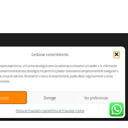
Gestionar consentimiento
mejores experiencias, utilizamos tecnologías como las cookies para almacenar y/o acceder a la información
El consentimiento de estas tecnologías nos permitirá procesar datos como el comportamiento de navegación o
nes únicas en este sitio. No consentir o retirar el consentimiento, puede afectar negativamente a ciertas
funciones.
ceptar
Denegar
Ver preferencias
Política de Privacidad y Cookies
Política de Privacidad y Cookies