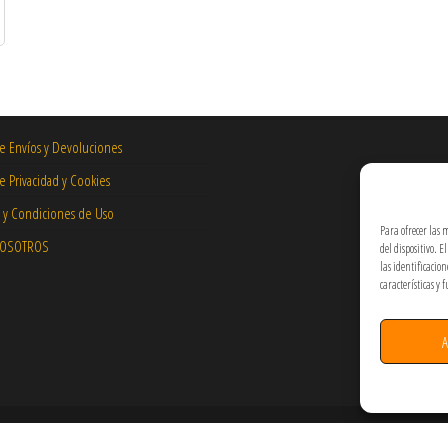
de Envíos y Devoluciones
de Privacidad y Cookies
 y Condiciones de Uso
Para ofrecer las 
NOSOTROS
del dispositivo. 
las identificacio
características y 
A
Hecho por PixelArt