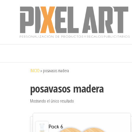
Pixelart
Especialistas
en textil
publicitario y
regalos
personalizados
INICIO
»
posavasos madera
en móstoles
posavasos madera
Mostrando el único resultado