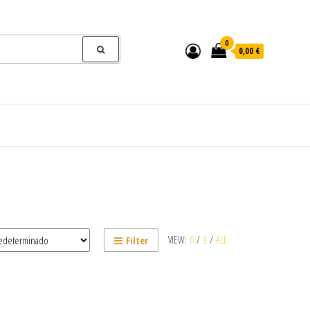
0
0,00 €
VIEW:
6
/
9
/
ALL
Filter