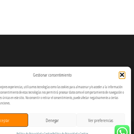
Gestionar consentimiento
mejores experiencias, utilizamos tecnologías como las cookies para almacenar y/o acceder a la información
El consentimiento de estas tecnologías nos permitirá procesar datos como el comportamiento de navegación o
nes únicas en este sitio. No consentir o retirar el consentimiento, puede afectar negativamente a ciertas
funciones.
ceptar
Denegar
Ver preferencias
Política de Privacidad y Cookies
Política de Privacidad y Cookies