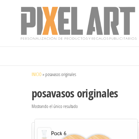
Pixelart
Especialistas
en textil
publicitario y
regalos
personalizados
INICIO
»
posavasos originales
en móstoles
posavasos originales
Mostrando el único resultado