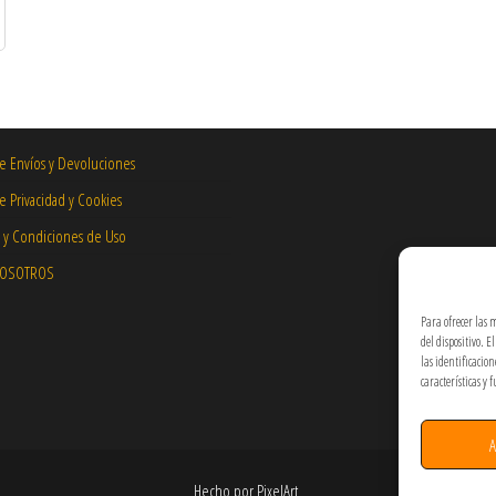
de Envíos y Devoluciones
de Privacidad y Cookies
 y Condiciones de Uso
NOSOTROS
Para ofrecer las 
del dispositivo. 
las identificacio
características y 
A
Hecho por PixelArt