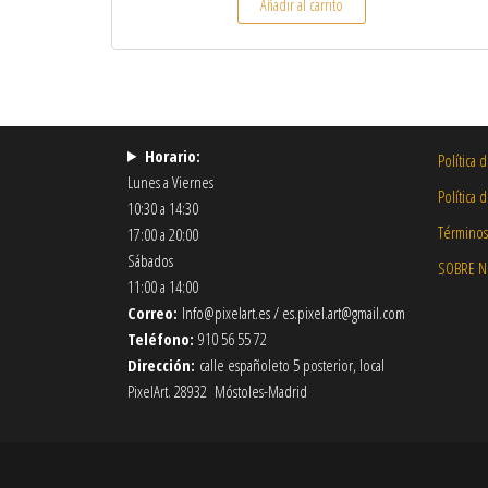
Añadir al carrito
Horario:
Política 
Lunes a Viernes
Política 
10:30 a 14:30
Términos
17:00 a 20:00
Sábados
SOBRE 
11:00 a 14:00
Correo:
Info@pixelart.es / es.pixel.art@gmail.com
Teléfono:
910 56 55 72
Dirección:
calle españoleto 5 posterior, local
PixelArt. 28932 Móstoles-Madrid