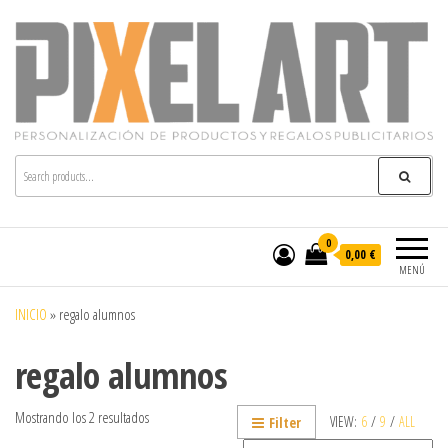
Pixelart
Especialistas en textil publicitario y regalos
personalizados en móstoles
0
0,00 €
MENÚ
INICIO
»
regalo alumnos
regalo alumnos
Mostrando los 2 resultados
VIEW:
6
/
9
/
ALL
Filter