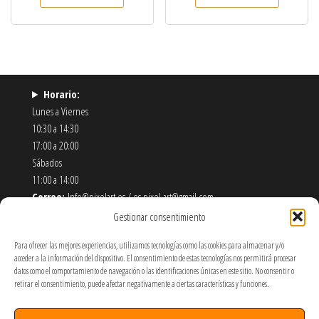
Horario:
Lunes a Viernes
10:30 a 14:30
17:00 a 20:00
Sábados
11:00 a 14:00
Correo:
Info@pixelart.es / es.pixel.art@gmail.com
Teléfono:
910 56 55 72
Gestionar consentimiento
Dirección:
calle españoleto 5 posterior, local PixelArt. 28932
Para ofrecer las mejores experiencias, utilizamos tecnologías como las cookies para almacenar y/o
Móstoles-Madrid
acceder a la información del dispositivo. El consentimiento de estas tecnologías nos permitirá procesar
datos como el comportamiento de navegación o las identificaciones únicas en este sitio. No consentir o
Política de Envíos y Devoluciones
retirar el consentimiento, puede afectar negativamente a ciertas características y funciones.
Política de Privacidad y Cookies