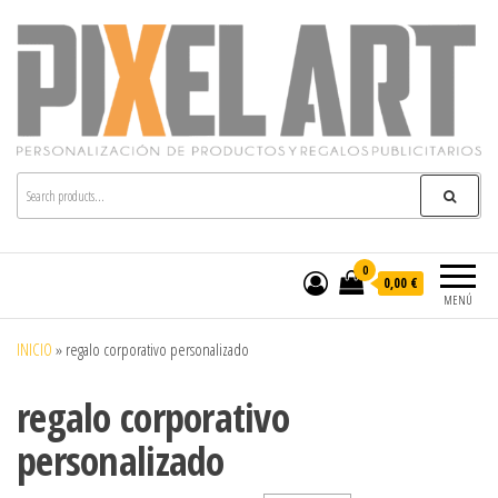
Pixelart
Especialistas en textil publicitario y regalos
personalizados en móstoles
0
0,00 €
MENÚ
INICIO
»
regalo corporativo personalizado
regalo corporativo
personalizado