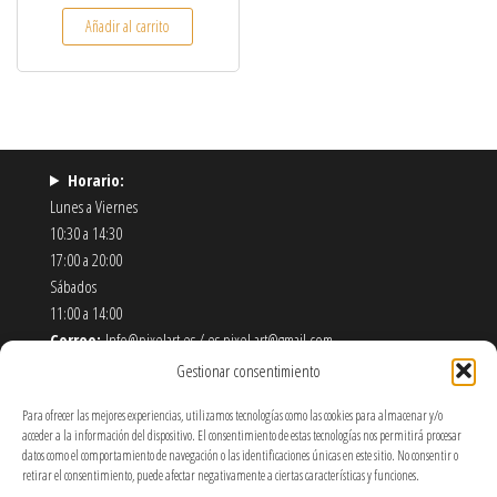
Añadir al carrito
Horario:
Lunes a Viernes
10:30 a 14:30
17:00 a 20:00
Sábados
11:00 a 14:00
Correo:
Info@pixelart.es / es.pixel.art@gmail.com
Teléfono:
910 56 55 72
Gestionar consentimiento
Dirección:
calle españoleto 5 posterior, local PixelArt. 28932
Para ofrecer las mejores experiencias, utilizamos tecnologías como las cookies para almacenar y/o
Móstoles-Madrid
acceder a la información del dispositivo. El consentimiento de estas tecnologías nos permitirá procesar
datos como el comportamiento de navegación o las identificaciones únicas en este sitio. No consentir o
Política de Envíos y Devoluciones
retirar el consentimiento, puede afectar negativamente a ciertas características y funciones.