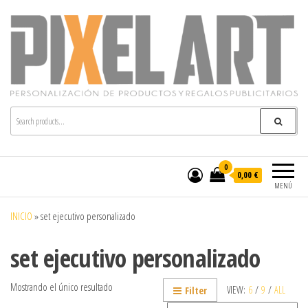
Pixelart
Especialistas en textil publicitario y regalos
personalizados en móstoles
0
0,00 €
MENÚ
INICIO
»
set ejecutivo personalizado
set ejecutivo personalizado
Mostrando el único resultado
VIEW:
6
/
9
/
ALL
Filter