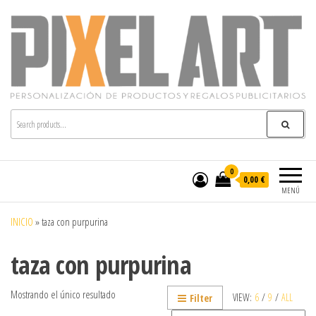
Pixelart
Especialistas en textil publicitario y regalos
personalizados en móstoles
0
0,00 €
MENÚ
INICIO
»
taza con purpurina
taza con purpurina
Mostrando el único resultado
VIEW:
6
/
9
/
ALL
Filter