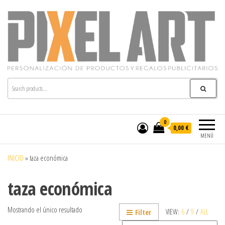
Pixelart
Especialistas en textil publicitario y regalos
personalizados en móstoles
0
0,00 €
MENÚ
INICIO
»
taza económica
taza económica
Mostrando el único resultado
VIEW:
6
/
9
/
ALL
Filter