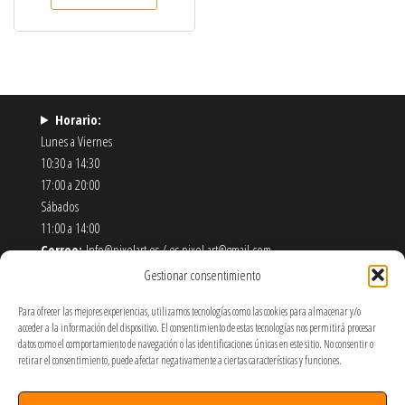
Horario:
Lunes a Viernes
10:30 a 14:30
17:00 a 20:00
Sábados
11:00 a 14:00
Correo:
Info@pixelart.es / es.pixel.art@gmail.com
Teléfono:
910 56 55 72
Gestionar consentimiento
Dirección:
calle españoleto 5 posterior, local PixelArt. 28932
Para ofrecer las mejores experiencias, utilizamos tecnologías como las cookies para almacenar y/o
Móstoles-Madrid
acceder a la información del dispositivo. El consentimiento de estas tecnologías nos permitirá procesar
datos como el comportamiento de navegación o las identificaciones únicas en este sitio. No consentir o
Política de Envíos y Devoluciones
retirar el consentimiento, puede afectar negativamente a ciertas características y funciones.
Política de Privacidad y Cookies