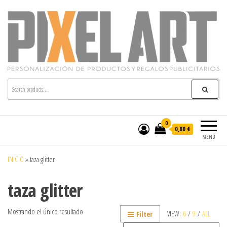
Pixelart
Especialistas en textil publicitario y regalos
personalizados en móstoles
0
0,00 €
MENÚ
INICIO
»
taza glitter
taza glitter
Mostrando el único resultado
VIEW:
6
/
9
/
ALL
Filter