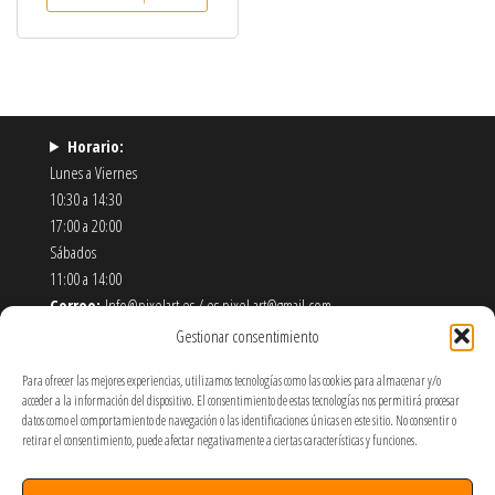
Horario:
Lunes a Viernes
10:30 a 14:30
17:00 a 20:00
Sábados
11:00 a 14:00
Correo:
Info@pixelart.es / es.pixel.art@gmail.com
Teléfono:
910 56 55 72
Gestionar consentimiento
Dirección:
calle españoleto 5 posterior, local PixelArt. 28932
Para ofrecer las mejores experiencias, utilizamos tecnologías como las cookies para almacenar y/o
Móstoles-Madrid
acceder a la información del dispositivo. El consentimiento de estas tecnologías nos permitirá procesar
datos como el comportamiento de navegación o las identificaciones únicas en este sitio. No consentir o
Política de Envíos y Devoluciones
retirar el consentimiento, puede afectar negativamente a ciertas características y funciones.
Política de Privacidad y Cookies