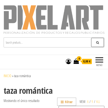
Pixelart
Especialistas en textil publicitario y regalos
personalizados en móstoles
0
0,00 €
MENÚ
INICIO
»
taza romántica
taza romántica
Mostrando el único resultado
VIEW:
6
/
9
/
ALL
Filter