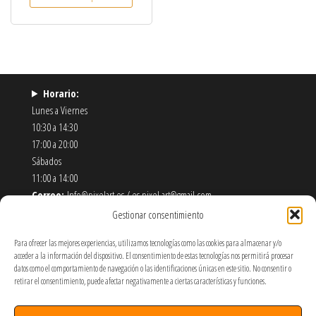
Horario:
Lunes a Viernes
10:30 a 14:30
17:00 a 20:00
Sábados
11:00 a 14:00
Correo:
Info@pixelart.es / es.pixel.art@gmail.com
Teléfono:
910 56 55 72
Gestionar consentimiento
Dirección:
calle españoleto 5 posterior, local PixelArt. 28932
Para ofrecer las mejores experiencias, utilizamos tecnologías como las cookies para almacenar y/o
Móstoles-Madrid
acceder a la información del dispositivo. El consentimiento de estas tecnologías nos permitirá procesar
datos como el comportamiento de navegación o las identificaciones únicas en este sitio. No consentir o
Política de Envíos y Devoluciones
retirar el consentimiento, puede afectar negativamente a ciertas características y funciones.
Política de Privacidad y Cookies