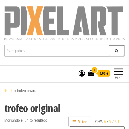
Pixelart
Especialistas en textil publicitario y regalos
personalizados en móstoles
0
0,00 €
MENÚ
INICIO
»
trofeo original
trofeo original
Mostrando el único resultado
VIEW:
6
/
9
/
ALL
Filter